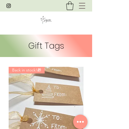
Gift Tags
Back in stock!🎁